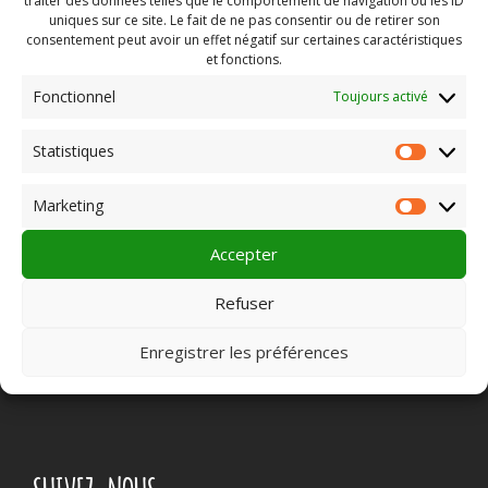
traiter des données telles que le comportement de navigation ou les ID
uniques sur ce site. Le fait de ne pas consentir ou de retirer son
consentement peut avoir un effet négatif sur certaines caractéristiques
et fonctions.
Rechercher :
Fonctionnel
Toujours activé
Statistiques
Statist
PLEIN CHAMP
Marketing
Market
Accepter
Pôle 22 bis impasse Bonnabaud
Refuser
63000 Clermont-Ferrand
Contactez-nous
Enregistrer les préférences
07 45 01 52 31