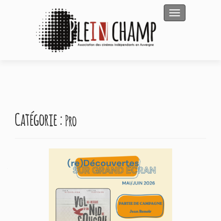
Afficher/masqu
Catégorie :
Pro
Navigation
des
articles