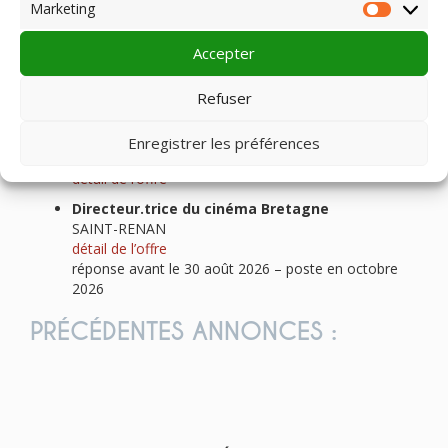
Marketing
Market
Accepter
Offres d’emploi
Refuser
Technicien.ne agent de cinéma
Enregistrer les préférences
Monceau Les Mines (71)
détail de l’offre
Directeur.trice du cinéma Bretagne
SAINT-RENAN
détail de l’offre
réponse avant le 30 août 2026 – poste en octobre
2026
PRÉCÉDENTES ANNONCES :