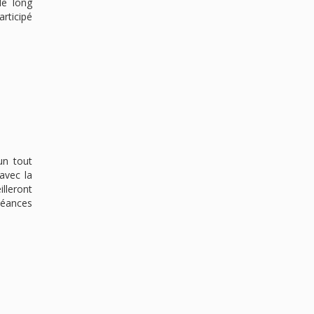
le long
articipé
un tout
avec la
lleront
séances