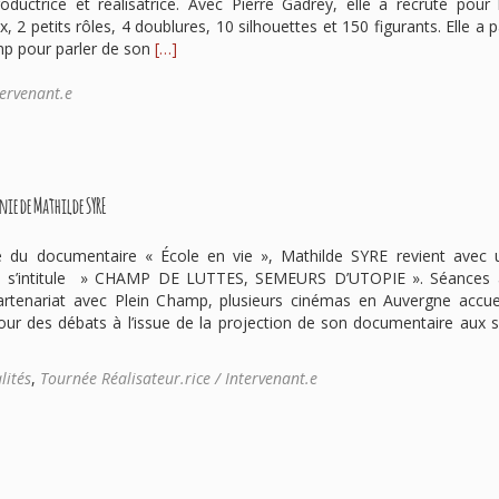
roductrice et réalisatrice. Avec Pierre Gadrey, elle a recruté pour 
, 2 petits rôles, 4 doublures, 10 silhouettes et 150 figurants. Elle a p
En
mp pour parler de son
[…]
savoir
plus
tervenant.e
surRencontres
avec
Marie-
Christine
ie de Mathilde SYRE
Duchalet,
responsable
de
e du documentaire « École en vie », Mathilde SYRE revient avec 
casting
i s’intitule » CHAMP DE LUTTES, SEMEURS D’UTOPIE ». Séances 
partenariat avec Plein Champ, plusieurs cinémas en Auvergne accuei
ur des débats à l’issue de la projection de son documentaire aux 
lités
,
Tournée Réalisateur.rice / Intervenant.e
é-
gnie