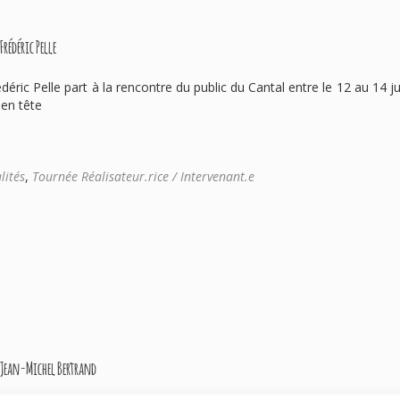
Frédéric Pelle
édéric Pelle part à la rencontre du public du Cantal entre le 12 au 14 j
 en tête
lités
,
Tournée Réalisateur.rice / Intervenant.e
r Jean-Michel Bertrand