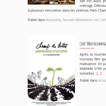
Elle est aussi p
métrage Délicieux
à plusieurs rencontres dans les cinémas Plein Cha
Publié dans
Actualités
,
Tournée Réalisateur.rice / In
Ciné-Débat en compagn
Après la tourné
nouveau film qu
réalisatrice En 
Mathilde SYRE po
En
suivantes :
[…]
savoir
Publié dans
Actua
plus
surCin
Débat
en
compa