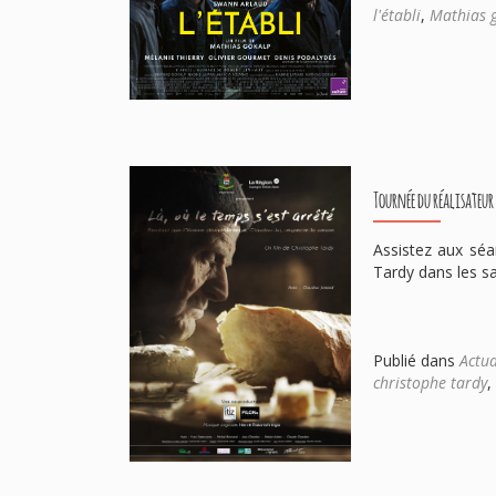
l'établi
,
Mathias 
Tournée du réalisateur
Assistez aux séa
Tardy dans les sa
Publié dans
Actua
christophe tardy
,