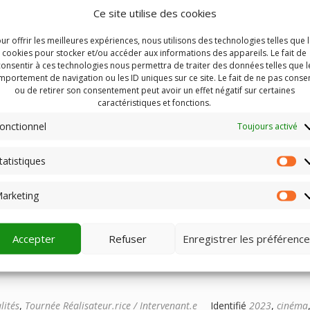
rand part à la rencontre des spectateurs pour leur présenter son tr
Ce site utilise des cookies
 aux loups, VIVRE AVEC LES LOUPS, du 14 au 15 mars dans les
ur offrir les meilleures expériences, nous utilisons des technologies telles que 
cookies pour stocker et/ou accéder aux informations des appareils. Le fait de
consentir à ces technologies nous permettra de traiter des données telles que l
lités
,
Tournée Réalisateur.rice / Intervenant.e
portement de navigation ou les ID uniques sur ce site. Le fait de ne pas consen
ou de retirer son consentement peut avoir un effet négatif sur certaines
caractéristiques et fonctions.
onctionnel
Toujours activé
tatistiques
St
arketing
Ma
r Mathias Gokalp
s les 26 avril à Courpière et le 27 avril à Yssingeaux. Pour ce film 
Accepter
Refuser
Enregistrer les préférenc
, dans les usines Michelin.
lités
,
Tournée Réalisateur.rice / Intervenant.e
Identifié
2023
,
cinéma