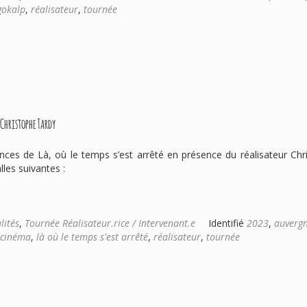
gokalp
,
réalisateur
,
tournée
 Christophe Tardy
nces de Là, où le temps s’est arrêté en présence du réalisateur Chr
lles suivantes :
lités
,
Tournée Réalisateur.rice / Intervenant.e
Identifié
2023
,
auverg
cinéma
,
là où le temps s'est arrêté
,
réalisateur
,
tournée