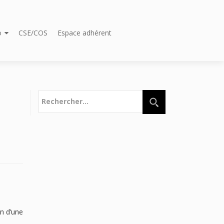
o
CSE/COS
Espace adhérent
Rechercher :
on d’une