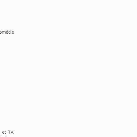
 comédie
 et TV.