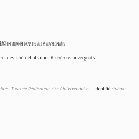
 PAGE en tournée dans les salles auvergnates
re, des ciné-débats dans 6 cinémas auvergnats
lités
,
Tournée Réalisateur.rice / Intervenant.e
Identifié
cinéma