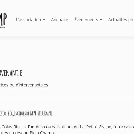
Aller
L’association
Annuaire
Évènements
Actualités pr
au
contenu
principal
ervenant.e
ices ou d’intervenants.es
s co-réalisateurs de LA PETITE GRAINE
Colas Rifkiss, l’un des co-réalisateurs de La Petite Graine, à l’occasi
alles du réseau Plein Champ.