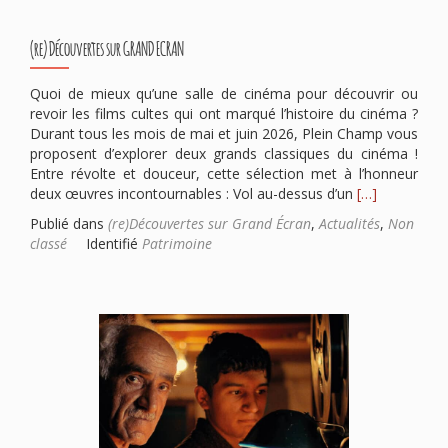
(re) Découvertes sur GRAND ECRAN
Quoi de mieux qu’une salle de cinéma pour découvrir ou
revoir les films cultes qui ont marqué l’histoire du cinéma ?
Durant tous les mois de mai et juin 2026, Plein Champ vous
proposent d’explorer deux grands classiques du cinéma !
Entre révolte et douceur, cette sélection met à l’honneur
En
deux œuvres incontournables : Vol au-dessus d’un
[…]
savoir
Publié dans
(re)Découvertes sur Grand Écran
,
Actualités
,
Non
plus
classé
Identifié
Patrimoine
sur(re)
Découvertes
sur
GRAND
ECRAN