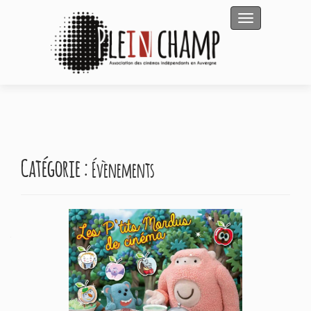
Afficher/masqu
Catégorie :
Évènements
Navigation
des
articles