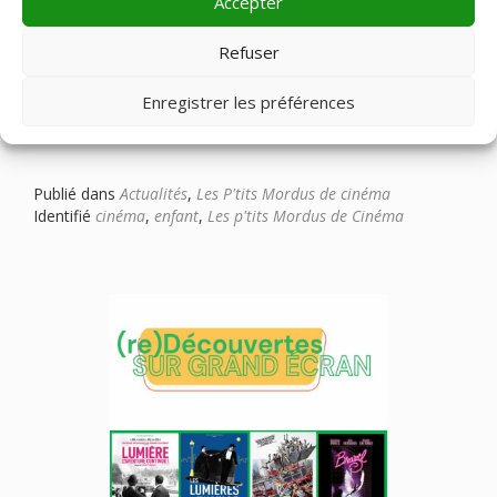
Accepter
Les p’tits Mordus de cinéma (septembre à décembre 2025)
Refuser
Les p’tits Mordus reviennent dans les cinémas dès
Enregistrer les préférences
septembre jusqu’à décembre 2025 pour la plus grande joie
des enfants dès 3 ans
Publié dans
Actualités
,
Les P'tits Mordus de cinéma
Identifié
cinéma
,
enfant
,
Les p'tits Mordus de Cinéma