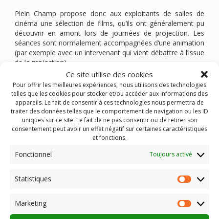
Plein Champ propose donc aux exploitants de salles de
cinéma une sélection de films, qu’ils ont généralement pu
découvrir en amont lors de journées de projection. Les
séances sont normalement accompagnées d’une animation
(par exemple avec un intervenant qui vient débattre à l’issue
de la projection).
Plein Champ se charge alors de la réservation et de la
Ce site utilise des cookies
circulation des films, organise la venue des intervenants en
Pour offrir les meilleures expériences, nous utilisons des technologies
prenant en charge les frais de déplacement, édite des
telles que les cookies pour stocker et/ou accéder aux informations des
documents de communication sur les films à l’attention des
appareils. Le fait de consentir à ces technologies nous permettra de
spectateurs, rédige un communiqué de presse qui peut être
traiter des données telles que le comportement de navigation ou les ID
uniques sur ce site. Le fait de ne pas consentir ou de retirer son
repris par les exploitants et communique sur son site
consentement peut avoir un effet négatif sur certaines caractéristiques
internet.
et fonctions.
Plusieurs partenaires ont accompagné ces programmations
Fonctionnel
Toujours activé
:
Statistiques
Statist
LE FESTIVAL DU DOCUMENTAIRE
TRACES DE VIES
,
l’Association
AHIMSA
(environnement),
Marketing
l’
AMTA
(musique),
Market
SOLIDARITE PAYSAN AUVERGNE