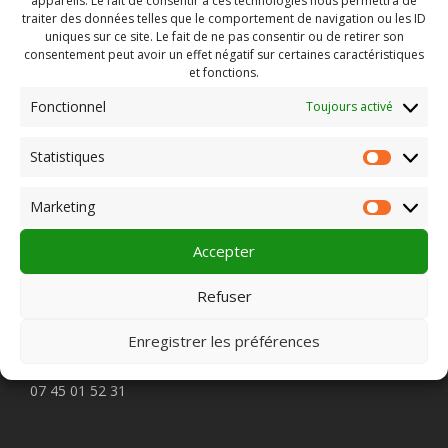
appareils. Le fait de consentir à ces technologies nous permettra de
cinéma - St Vallier 29 juin
traiter des données telles que le comportement de navigation ou les ID
uniques sur ce site. Le fait de ne pas consentir ou de retirer son
consentement peut avoir un effet négatif sur certaines caractéristiques
et fonctions.
Fonctionnel
Rechercher :
Toujours activé
Statistiques
Statist
Marketing
PLEIN CHAMP
Market
Accepter
Pôle 22 bis impasse Bonnabaud
Refuser
63000 Clermont-Ferrand
Enregistrer les préférences
Contactez-nous
07 45 01 52 31