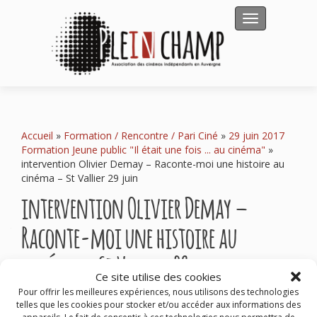
Afficher/masqu
Accueil
»
Formation / Rencontre / Pari Ciné
»
29 juin 2017
Formation Jeune public "Il était une fois ... au cinéma"
»
intervention Olivier Demay – Raconte-moi une histoire au
cinéma – St Vallier 29 juin
intervention Olivier Demay –
Raconte-moi une histoire au
cinéma – St Vallier 29 juin
Ce site utilise des cookies
Pour offrir les meilleures expériences, nous utilisons des technologies
telles que les cookies pour stocker et/ou accéder aux informations des
intervention Olivier Demay - Raconte-moi une histoire au