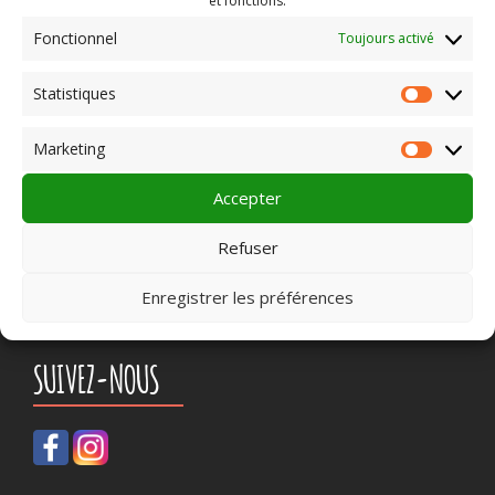
et fonctions.
Fonctionnel
Toujours activé
PLEIN CHAMP
Statistiques
Statist
Marketing
Pôle 22 bis impasse Bonnabaud
Market
63000 Clermont-Ferrand
Accepter
Contactez-nous
Refuser
07 45 01 52 31
Enregistrer les préférences
SUIVEZ-NOUS