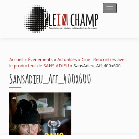
Afficher/masqu
Accueil
»
Évènements
»
Actualités
»
Ciné -Rencontres avec
le producteur de SANS ADIEU
»
SansAdieu_Aff_400x600
SansAdieu_Aff_400x600