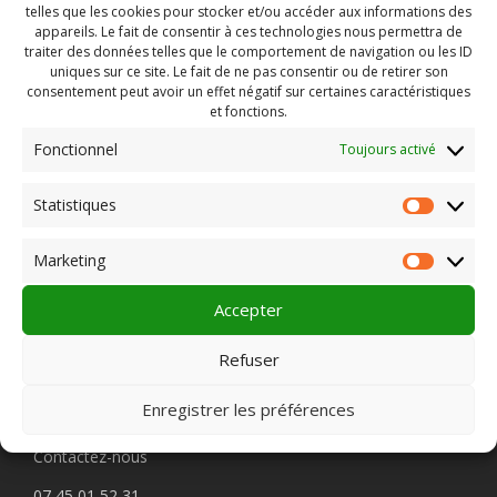
telles que les cookies pour stocker et/ou accéder aux informations des
appareils. Le fait de consentir à ces technologies nous permettra de
traiter des données telles que le comportement de navigation ou les ID
uniques sur ce site. Le fait de ne pas consentir ou de retirer son
consentement peut avoir un effet négatif sur certaines caractéristiques
et fonctions.
Fonctionnel
Toujours activé
Rechercher :
Statistiques
Statist
Marketing
Market
PLEIN CHAMP
Accepter
Refuser
Pôle 22 bis impasse Bonnabaud
Enregistrer les préférences
63000 Clermont-Ferrand
Contactez-nous
07 45 01 52 31