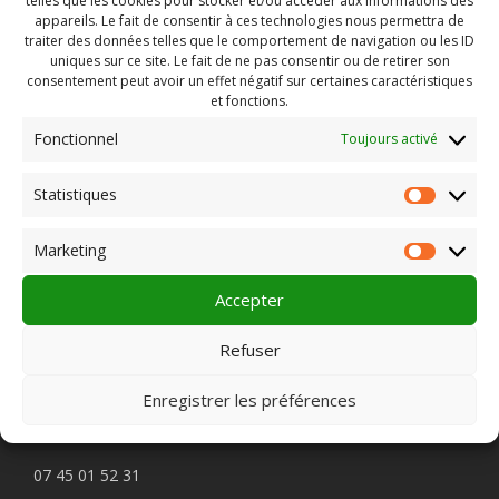
telles que les cookies pour stocker et/ou accéder aux informations des
appareils. Le fait de consentir à ces technologies nous permettra de
traiter des données telles que le comportement de navigation ou les ID
uniques sur ce site. Le fait de ne pas consentir ou de retirer son
consentement peut avoir un effet négatif sur certaines caractéristiques
et fonctions.
Fonctionnel
Toujours activé
Rechercher :
Statistiques
Statist
Marketing
Market
PLEIN CHAMP
Accepter
Refuser
Pôle 22 bis impasse Bonnabaud
63000 Clermont-Ferrand
Enregistrer les préférences
Contactez-nous
07 45 01 52 31