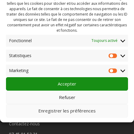
telles que les cookies pour stocker et/ou accéder aux informations des
appareils. Le fait de consentir à ces technologies nous permettra de
traiter des données telles que le comportement de navigation ou les ID
uniques sur ce site. Le fait de ne pas consentir ou de retirer son
consentement peut avoir un effet négatif sur certaines caractéristiques
et fonctions.
Fonctionnel
Toujours activé
Rechercher :
Statistiques
Statist
Marketing
Market
PLEIN CHAMP
Accepter
Refuser
Pôle 22 bis impasse Bonnabaud
Enregistrer les préférences
63000 Clermont-Ferrand
Contactez-nous