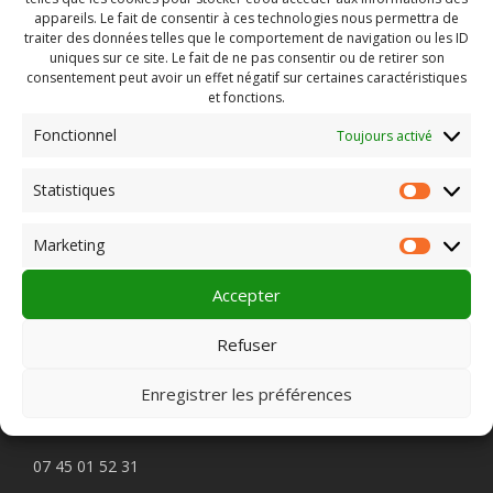
appareils. Le fait de consentir à ces technologies nous permettra de
traiter des données telles que le comportement de navigation ou les ID
uniques sur ce site. Le fait de ne pas consentir ou de retirer son
consentement peut avoir un effet négatif sur certaines caractéristiques
et fonctions.
Fonctionnel
Toujours activé
Rechercher :
Statistiques
Statist
Marketing
Market
PLEIN CHAMP
Accepter
Refuser
Pôle 22 bis impasse Bonnabaud
63000 Clermont-Ferrand
Enregistrer les préférences
Contactez-nous
07 45 01 52 31