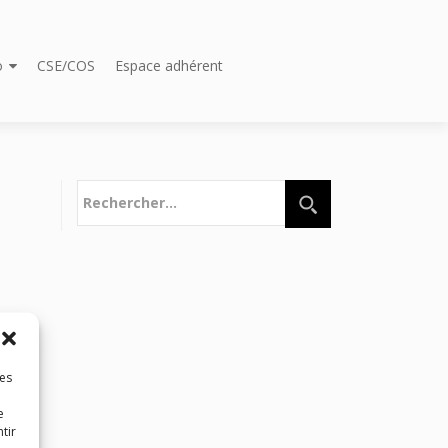
o
CSE/COS
Espace adhérent
Rechercher :
les
e
tir