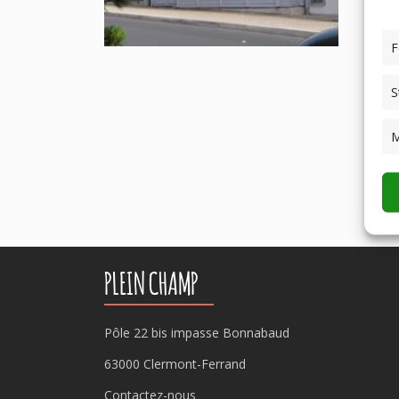
F
S
M
PLEIN CHAMP
Pôle 22 bis impasse Bonnabaud
63000 Clermont-Ferrand
Contactez-nous