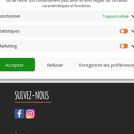
ou de retirer son consentement peut avoir un effet négatif sur certaines
caractéristiques et fonctions.
onctionnel
Toujours activé
tatistiques
St
arketing
Ma
Accepter
Refuser
Enregistrer les préférenc
SUIVEZ-NOUS