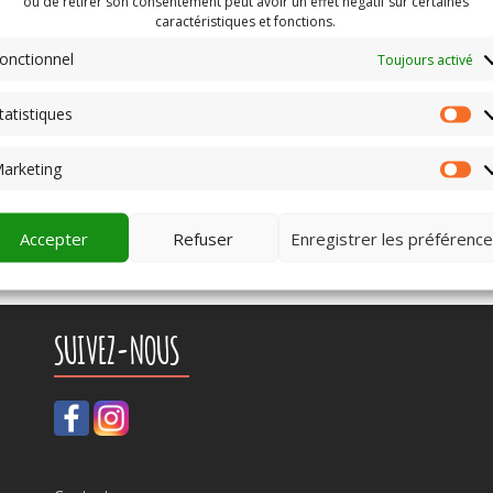
ou de retirer son consentement peut avoir un effet négatif sur certaines
caractéristiques et fonctions.
onctionnel
Toujours activé
tatistiques
St
arketing
Ma
Accepter
Refuser
Enregistrer les préférenc
SUIVEZ-NOUS