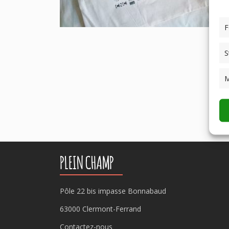
F
S
M
PLEIN CHAMP
Pôle 22 bis impasse Bonnabaud
63000 Clermont-Ferrand
Contactez-nous