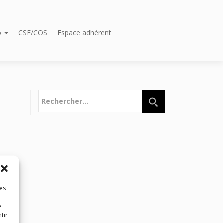
o
CSE/COS
Espace adhérent
Rechercher :
les
e
tir