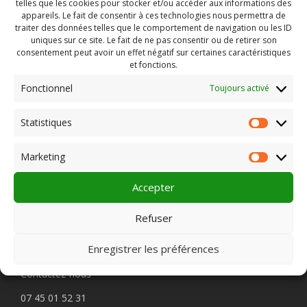
telles que les cookies pour stocker et/ou accéder aux informations des
appareils. Le fait de consentir à ces technologies nous permettra de
traiter des données telles que le comportement de navigation ou les ID
uniques sur ce site. Le fait de ne pas consentir ou de retirer son
consentement peut avoir un effet négatif sur certaines caractéristiques
et fonctions.
Fonctionnel
Toujours activé
Rechercher :
Statistiques
Statist
Marketing
Market
PLEIN CHAMP
Accepter
Refuser
Pôle 22 bis impasse Bonnabaud
Enregistrer les préférences
63000 Clermont-Ferrand
Contactez-nous
07 45 01 52 31