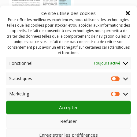
Ce site utilise des cookies
Pour offrir les meilleures expériences, nous utilisons des technologies
telles que les cookies pour stocker et/ou accéder aux informations des
appareils. Le fait de consentir à ces technologies nous permettra de
traiter des données telles que le comportement de navigation ou les ID
uniques sur ce site. Le fait de ne pas consentir ou de retirer son
consentement peut avoir un effet négatif sur certaines caractéristiques
et fonctions.
avantages du chèque cinéma Plein Champ pour les salles et
le réseau
Fonctionnel
Toujours activé
Statistiques
Statist
Marketing
Rechercher :
Market
Accepter
Refuser
PLEIN CHAMP
Enregistrer les préférences