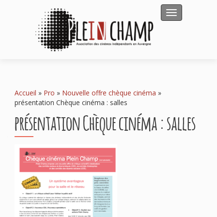
Afficher/masqu
Accueil
»
Pro
»
Nouvelle offre chèque cinéma
»
présentation Chèque cinéma : salles
présentation Chèque cinéma : salles