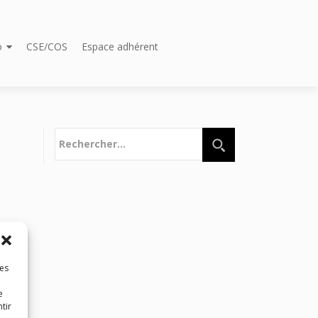
o
CSE/COS
Espace adhérent
Rechercher :
les
e
tir