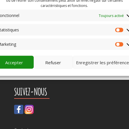
ou de retirer son consentement peut avoir un effet négatif sur certaines
caractéristiques et fonctions.
onctionnel
Toujours activé
tatistiques
St
arketing
Ma
Accepter
Refuser
Enregistrer les préférenc
SUIVEZ-NOUS