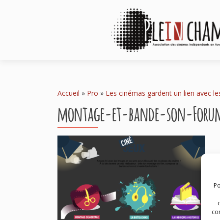
Accueil
»
Pro
»
Les cinémas gardent un lien avec le
montage-et-bande-son-Foru
Po
com