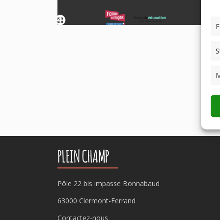
F
S
M
PLEIN CHAMP
Pôle 22 bis impasse Bonnabaud
63000 Clermont-Ferrand
Contactez-nous