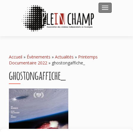
Afficher/masqu
Accueil
»
Évènements
»
Actualités
»
Printemps
Documentaire 2022
»
ghostongaffiche_
ghostongaffiche_