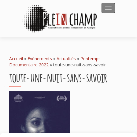
Afficher/masqu
Accueil
»
Évènements
»
Actualités
»
Printemps
Documentaire 2022
»
toute-une-nuit-sans-savoir
toute-une-nuit-sans-savoir