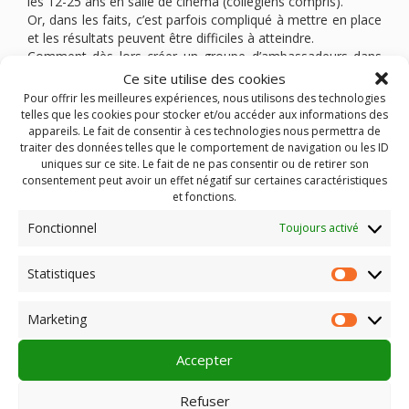
les 12-25 ans en salle de cinéma (collégiens compris).
Or, dans les faits, c’est parfois compliqué à mettre en place
et les résultats peuvent être difficiles à atteindre.
Comment dès lors créer un groupe d’ambassadeurs dans
sa salle, en fonction des spécificités de celle-ci ? Quelles
Ce site utilise des cookies
autres actions participatives peuvent être mises en place ?
Pour offrir les meilleures expériences, nous utilisons des technologies
telles que les cookies pour stocker et/ou accéder aux informations des
appareils. Le fait de consentir à ces technologies nous permettra de
La journée s’est déroulée le
jeudi 30 novembre au
traiter des données telles que le comportement de navigation ou les ID
Cinéma Étoile Palace de Vichy (03).
uniques sur ce site. Le fait de ne pas consentir ou de retirer son
consentement peut avoir un effet négatif sur certaines caractéristiques
LE PROGRAMME
et fonctions.
compte-rendu à venir
Fonctionnel
Toujours activé
Contact : reseau-mediationcinema@grac.asso.fr
Statistiques
Statist
Marketing
Market
Rechercher :
Accepter
Refuser