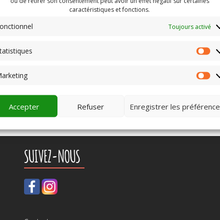
ou de retirer son consentement peut avoir un effet négatif sur certaines
caractéristiques et fonctions.
onctionnel
Toujours activé
tatistiques
St
arketing
Ma
Accepter
Refuser
Enregistrer les préférenc
SUIVEZ-NOUS