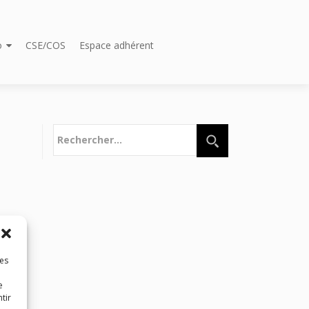
o
CSE/COS
Espace adhérent
Rechercher :
les
e
tir