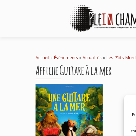
Accueil
»
Évènements
»
Actualités
»
Les P’tits Mor
Affiche Guitare à la mer
Po
com