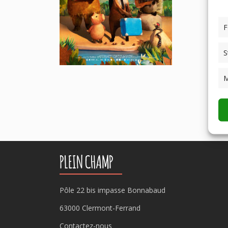
F
S
M
PLEIN CHAMP
Pôle 22 bis impasse Bonnabaud
63000 Clermont-Ferrand
Contactez-nous