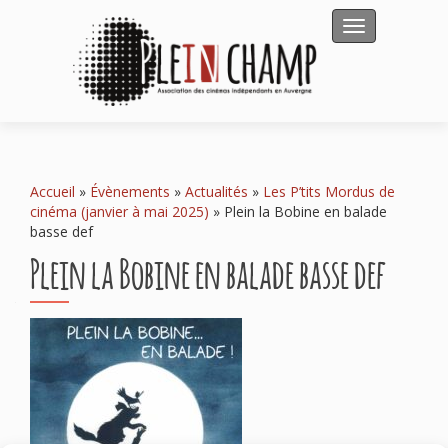
Afficher/masqu
Accueil
»
Évènements
»
Actualités
»
Les P’tits Mordus de
cinéma (janvier à mai 2025)
»
Plein la Bobine en balade
basse def
Plein la Bobine en balade basse def