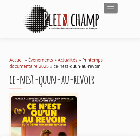
Afficher/masqu
Accueil
»
Évènements
»
Actualités
»
Printemps
documentaire 2025
»
ce-nest-quun-au-revoir
ce-nest-quun-au-revoir