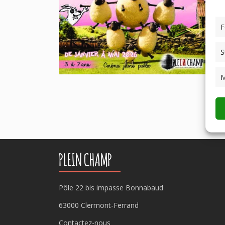
F
S
M
PLEIN CHAMP
Pôle 22 bis impasse Bonnabaud
63000 Clermont-Ferrand
Contactez-nous