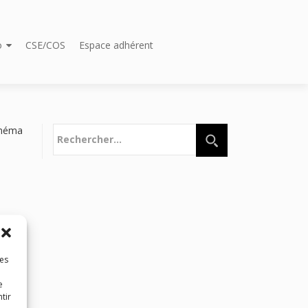
o
CSE/COS
Espace adhérent
Rechercher :
néma
les
e
tir