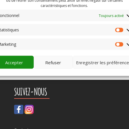
ou de retirer son consentement peut avoir un effet négatif sur certaines
caractéristiques et fonctions.
onctionnel
Toujours activé
tatistiques
St
arketing
Ma
Accepter
Refuser
Enregistrer les préférenc
SUIVEZ-NOUS