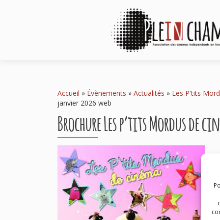
Accueil
»
Évènements
»
Actualités
»
Les P'tits Mor
janvier 2026 web
Brochure Les p’tits Mordus de ci
Po
com