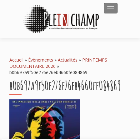
Afficher/masqu
Accueil
»
Évènements
»
Actualités
»
PRINTEMPS
DOCUMENTAIRE 2026
»
b0b697a9f50e276e76eb4660fe084869
b0b697a9f50e276e76eb4660fe084869