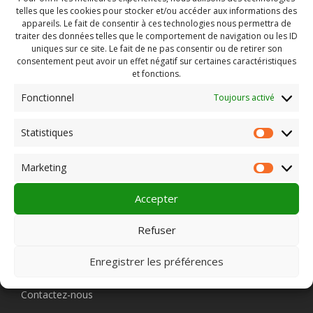
telles que les cookies pour stocker et/ou accéder aux informations des
appareils. Le fait de consentir à ces technologies nous permettra de
traiter des données telles que le comportement de navigation ou les ID
uniques sur ce site. Le fait de ne pas consentir ou de retirer son
consentement peut avoir un effet négatif sur certaines caractéristiques
et fonctions.
Fonctionnel
Toujours activé
Rechercher :
Statistiques
Statist
Marketing
Market
PLEIN CHAMP
Accepter
Refuser
Pôle 22 bis impasse Bonnabaud
Enregistrer les préférences
63000 Clermont-Ferrand
Contactez-nous