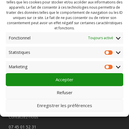
telles que les cookies pour stocker et/ou accéder aux informations des
appareils. Le fait de consentir à ces technologies nous permettra de
traiter des données telles que le comportement de navigation ou les ID
uniques sur ce site. Le fait de ne pas consentir ou de retirer son
00:00
01:13
consentement peut avoir un effet négatif sur certaines caractéristiques
et fonctions.
Fonctionnel
Toujours activé
Rechercher :
Statistiques
Statist
Marketing
Market
PLEIN CHAMP
Accepter
Refuser
Pôle 22 bis impasse Bonnabaud
Enregistrer les préférences
63000 Clermont-Ferrand
Contactez-nous
07 45 01 52 31