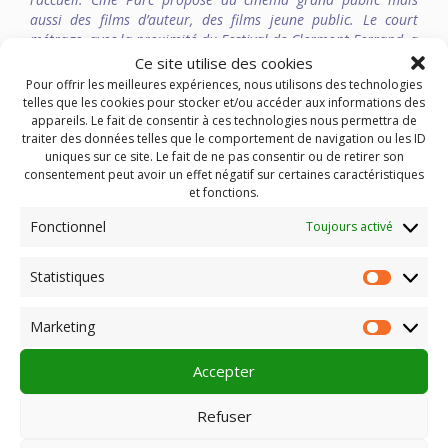
aussi des films d’auteur, des films jeune public. Le court
métrage, avec la proximité du Festival de Clermont-Ferrand, a
aussi une place importante dans la programmation. Ciné
Ce site utilise des cookies
Parc propose des animations régulières en lien avec les
Pour offrir les meilleures expériences, nous utilisons des technologies
associations locales, scolaires : ateliers d’écriture, ciné-
telles que les cookies pour stocker et/ou accéder aux informations des
concert, spectacle vivant et cinéma, soirées thématiques.
appareils. Le fait de consentir à ces technologies nous permettra de
traiter des données telles que le comportement de navigation ou les ID
uniques sur ce site. Le fait de ne pas consentir ou de retirer son
Maison du Parc
consentement peut avoir un effet négatif sur certaines caractéristiques
63880 St GERVAIS SOUS MEYMONT
et fonctions.
Tel : 04 73 95 58 00
Site internet
Fonctionnel
Toujours activé
en savoir plus :
Cinéparc – CIRCUIT ITINÉRANT
Statistiques
Statist
Marketing
Market
Rechercher :
Accepter
Refuser