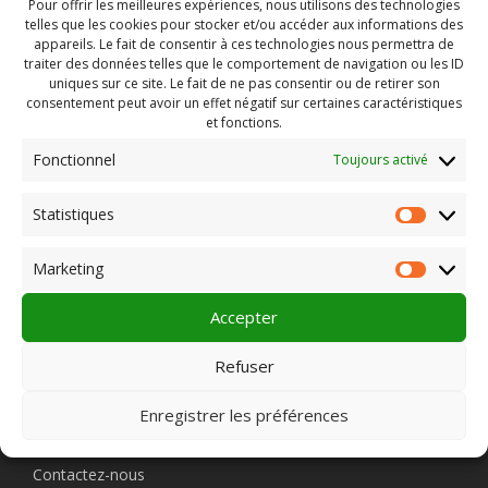
8 rue Saint Agrève
Pour offrir les meilleures expériences, nous utilisons des technologies
telles que les cookies pour stocker et/ou accéder aux informations des
43190 TENCE
appareils. Le fait de consentir à ces technologies nous permettra de
Téléphone : 04 71 65 46 44
traiter des données telles que le comportement de navigation ou les ID
programme sur internet
uniques sur ce site. Le fait de ne pas consentir ou de retirer son
en savoir plus :
Ciné Tence – TENCE
consentement peut avoir un effet négatif sur certaines caractéristiques
et fonctions.
Fonctionnel
Toujours activé
Rechercher :
Statistiques
Statist
Marketing
Market
Accepter
PLEIN CHAMP
Refuser
Pôle 22 bis impasse Bonnabaud
Enregistrer les préférences
63000 Clermont-Ferrand
Contactez-nous