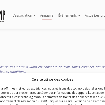
Aller
L’association
Annuaire
Évènements
Actualités pr
au
contenu
principal
ins de la Culture à Riom est constitué de trois salles équipées des d
leures conditions.
e et pour tous les goûts avec des films grand public, pour les enfan
Ce site utilise des cookies
er à des diffusions en direct de ballets, d’opéra et de théâtre.
ur offrir les meilleures expériences, nous utilisons des technologies telles que 
cookies pour stocker et/ou accéder aux informations des appareils. Le fait de
consentir à ces technologies nous permettra de traiter des données telles que l
portement de navigation ou les ID uniques sur ce site. Le fait de ne pas consen