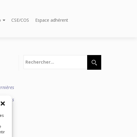
o
CSE/COS
Espace adhérent
Rechercher :
ernières
ts mais
les
e
tir