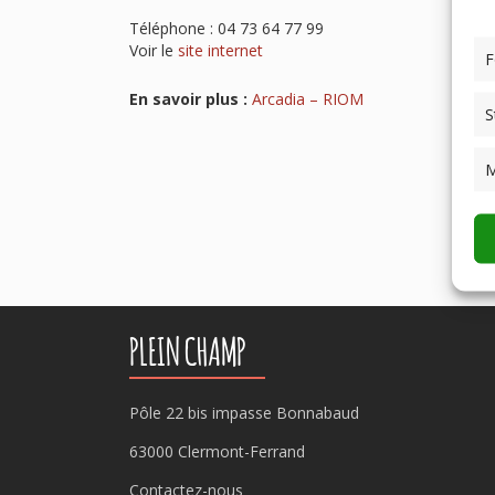
Téléphone : 04 73 64 77 99
Voir le
site internet
F
En savoir plus :
Arcadia – RIOM
S
M
PLEIN CHAMP
Pôle 22 bis impasse Bonnabaud
63000 Clermont-Ferrand
Contactez-nous