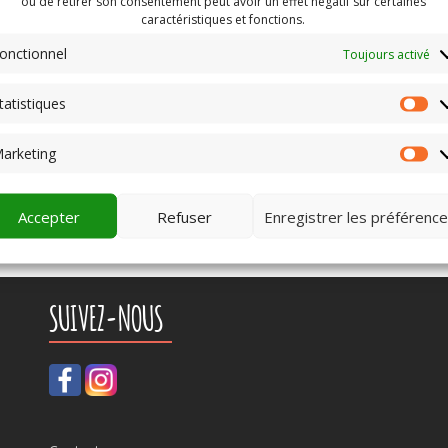
ou de retirer son consentement peut avoir un effet négatif sur certaines
caractéristiques et fonctions.
onctionnel
Toujours activé
tatistiques
St
arketing
Ma
Accepter
Refuser
Enregistrer les préférenc
SUIVEZ-NOUS