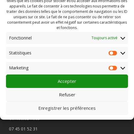
telles que les cookies pour stocker et/ou accéder aux informations des
Téléphone : 04 71 20 10 33
appareils. Le fait de consentir à ces technologies nous permettra de
Site internet
traiter des données telles que le comportement de navigation ou les ID
en savoir plus :
L’Averne – MURAT
uniques sur ce site. Le fait de ne pas consentir ou de retirer son
consentement peut avoir un effet négatif sur certaines caractéristiques
et fonctions.
Fonctionnel
Toujours activé
Rechercher :
Statistiques
Statist
Marketing
Market
PLEIN CHAMP
Accepter
Refuser
Pôle 22 bis impasse Bonnabaud
63000 Clermont-Ferrand
Enregistrer les préférences
Contactez-nous
07 45 01 52 31