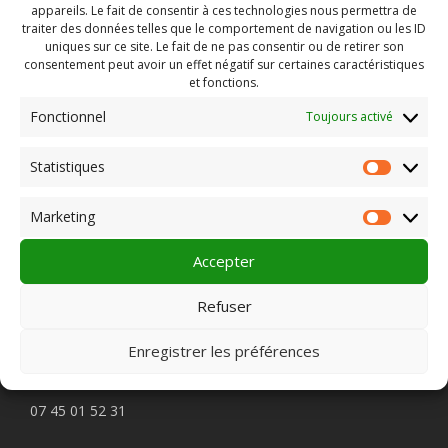
Site internet
appareils. Le fait de consentir à ces technologies nous permettra de
En savoir plus :
Le Gergovie – COURNON
traiter des données telles que le comportement de navigation ou les ID
uniques sur ce site. Le fait de ne pas consentir ou de retirer son
consentement peut avoir un effet négatif sur certaines caractéristiques
et fonctions.
Fonctionnel
Toujours activé
Rechercher :
Statistiques
Statist
Marketing
Market
PLEIN CHAMP
Accepter
Pôle 22 bis impasse Bonnabaud
Refuser
63000 Clermont-Ferrand
Enregistrer les préférences
Contactez-nous
07 45 01 52 31