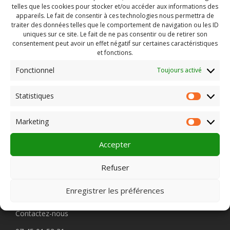
03100 Montluçon
telles que les cookies pour stocker et/ou accéder aux informations des
Téléphone : 04 70 28 52 90
appareils. Le fait de consentir à ces technologies nous permettra de
Site internet
traiter des données telles que le comportement de navigation ou les ID
en savoir plus :
Le Palace – MONTLUÇON
uniques sur ce site. Le fait de ne pas consentir ou de retirer son
consentement peut avoir un effet négatif sur certaines caractéristiques
et fonctions.
Fonctionnel
Toujours activé
Rechercher :
Statistiques
Statist
Marketing
Market
PLEIN CHAMP
Accepter
Refuser
Pôle 22 bis impasse Bonnabaud
Enregistrer les préférences
63000 Clermont-Ferrand
Contactez-nous