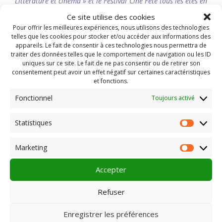
Littérature et cinéma » et le Festival Ciné Fête tous les étés en
juillet.
Ce site utilise des cookies
Pour offrir les meilleures expériences, nous utilisons des technologies
Cinéma Scoop
telles que les cookies pour stocker et/ou accéder aux informations des
Rue de la poste
appareils. Le fait de consentir à ces technologies nous permettra de
43400 LE CHAMBON SUR LIGNON
traiter des données telles que le comportement de navigation ou les ID
Site internet
uniques sur ce site. Le fait de ne pas consentir ou de retirer son
En juillet Festival Ciné Fête
consentement peut avoir un effet négatif sur certaines caractéristiques
et fonctions.
en savoir plus :
Cinéma Scoop – LE CHAMBON SUR
LIGNON
Fonctionnel
Toujours activé
Statistiques
Statist
Rechercher :
Marketing
Market
Accepter
Refuser
PLEIN CHAMP
Enregistrer les préférences