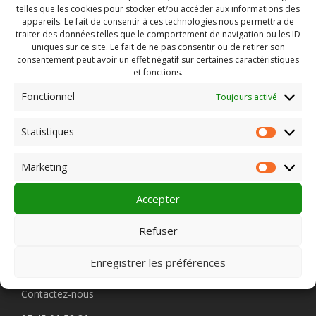
Site internet
telles que les cookies pour stocker et/ou accéder aux informations des
en savoir plus :
Clap Ciné- SAINT POURÇAIN SUR
appareils. Le fait de consentir à ces technologies nous permettra de
SIOULE
traiter des données telles que le comportement de navigation ou les ID
uniques sur ce site. Le fait de ne pas consentir ou de retirer son
consentement peut avoir un effet négatif sur certaines caractéristiques
et fonctions.
Fonctionnel
Toujours activé
Rechercher :
Statistiques
Statist
Marketing
Market
PLEIN CHAMP
Accepter
Refuser
Pôle 22 bis impasse Bonnabaud
Enregistrer les préférences
63000 Clermont-Ferrand
Contactez-nous