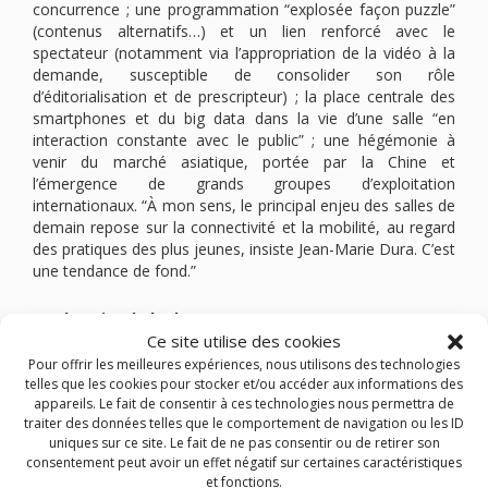
concurrence ; une programmation “explosée façon puzzle”
(contenus alternatifs…) et un lien renforcé avec le
spectateur (notamment via l’appropriation de la vidéo à la
demande, susceptible de consolider son rôle
d’éditorialisation et de prescripteur) ; la place centrale des
smartphones et du big data dans la vie d’une salle “en
interaction constante avec le public” ; une hégémonie à
venir du marché asiatique, portée par la Chine et
l’émergence de grands groupes d’exploitation
internationaux. “À mon sens, le principal enjeu des salles de
demain repose sur la connectivité et la mobilité, au regard
des pratiques des plus jeunes, insiste Jean-Marie Dura. C’est
une tendance de fond.”
Le chantier de la data
Ce site utilise des cookies
Pour offrir les meilleures expériences, nous utilisons des technologies
L’exploitation du big data, c’est-à-dire les données ­
telles que les cookies pour stocker et/ou accéder aux informations des
personnelles, affinitaires et de consommation des ­
appareils. Le fait de consentir à ces technologies nous permettra de
spectateurs, pourrait donc être un chantier de taille pour la
traiter des données telles que le comportement de navigation ou les ID
filière hexagonale, et notamment pour l’exploitation et la
uniques sur ce site. Le fait de ne pas consentir ou de retirer son
distribution. “Tout le monde est concerné. Il me semble que
consentement peut avoir un effet négatif sur certaines caractéristiques
dans d’autres pays, ce travail d’échange et de partage de
et fonctions.