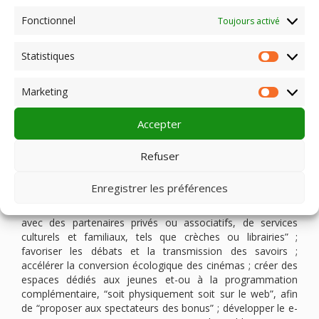
données pour l’intérêt de tous – à savoir maximiser la
Fonctionnel
fréquentation –, a déjà commencé. En France, nous
Toujours activé
n’avons pas un retard vraiment significatif en la matière, du
moins, qui ne soit pas facilement rattrapable. Après, on
Statistiques
Statist
constate des écarts de moyens évidents selon les
exploitants, ainsi qu’une problématique de formation et de
Marketing
génération. Il faut se donner les moyens pour tous de se
Market
former et rapidement.”
Accepter
Afin “d’ouvrir le débat” et de “réfléchir aux voies et moyens
de tirer parti” de ces tendances, le rapport de Jean-Marie
Refuser
Dura émet 12 “pistes de réflexion” : simplifier et encourager
la création de cinémas en centre-ville ; doter les salles d’une
Enregistrer les préférences
identité architecturale forte ; envisager les cinémas comme
des lieux de vie sociale et culturelle, par une “intégration […]
avec des partenaires privés ou associatifs, de services
culturels et familiaux, tels que crèches ou librairies” ;
favoriser les débats et la transmission des savoirs ;
accélérer la conversion écologique des cinémas ; créer des
espaces dédiés aux jeunes et-ou à la programmation
complémentaire, “soit physiquement soit sur le web”, afin
de “proposer aux spectateurs des bonus” ; développer le e-