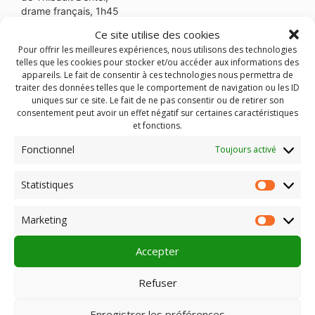
drame français, 1h45
avec Jean-Claude Gauthier, Christophe Sauvion, Dorothée
Ce site utilise des cookies
Dentel, Sylvain Solustri, Nicole Turpin,
Pour offrir les meilleures expériences, nous utilisons des technologies
Sortie le 7 décembre 2016 chez
Caboche
telles que les cookies pour stocker et/ou accéder aux informations des
Synopsis :
Après plusieurs années de prison, Vincent
appareils. Le fait de consentir à ces technologies nous permettra de
obtient un aménagement de peine et va passer les 10 mois
traiter des données telles que le comportement de navigation ou les ID
qui lui restent à faire sous la contrainte d’un bracelet
uniques sur ce site. Le fait de ne pas consentir ou de retirer son
électronique. Il est accueilli chez son cousin Didier,
consentement peut avoir un effet négatif sur certaines caractéristiques
agriculteur qui lui fournira un travail, un foyer. Une solide
et fonctions.
amitié unit les deux hommes. Mais Vincent supporte mal
Fonctionnel
Toujours activé
cette semi-liberté. Et Didier reste en conflit haineux avec sa
mère.
Statistiques
Statist
distributeur
Marketing
Market
Accepter
Refuser
Enregistrer les préférences