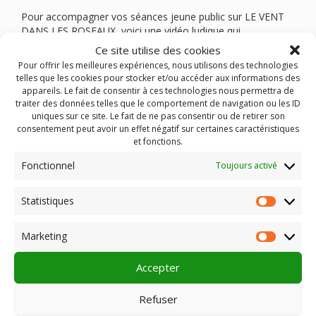
Pour accompagner vos séances jeune public sur LE VENT
DANS LES ROSEAUX, voici une vidéo ludique qui
présente les secrets du bruitage avec Céline Bernard, la
Ce site utilise des cookies
bruiteuse du Vent dans les roseaux de Nicolas Liguori et
Pour offrir les meilleures expériences, nous utilisons des technologies
Arnaud Demuynck.
telles que les cookies pour stocker et/ou accéder aux informations des
ANTOINETTE est une création de l’association des cinémas
appareils. Le fait de consentir à ces technologies nous permettra de
du Nord et du Pas de Calais DE LA SUITE DANS LES
traiter des données telles que le comportement de navigation ou les ID
IMAGES.
uniques sur ce site. Le fait de ne pas consentir ou de retirer son
consentement peut avoir un effet négatif sur certaines caractéristiques
Les vidéos disponibles :
et fonctions.
– Le Bruitage
–
le Folioscope
,
Fonctionnel
Toujours activé
-le Thaumatrope
,
–
le cinéma d’animation
-la séance de cinéma.
Statistiques
Statist
Marketing
Market
Rechercher :
Accepter
Refuser