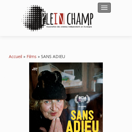
Afficher/masqu
Accueil
»
Films
»
SANS ADIEU