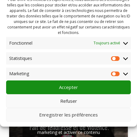
ses bêtes et celles de ses voisins.
telles que les cookies pour stocker et/ou accéder aux informations des
Comme elle, Jean, Christiane, Jean-Clément, Raymond,
appareils. Le fait de consentir à ces technologies nous permettra de
Mathilde et tous les autres résistent et luttent au quotidien
traiter des données telles que le comportement de navigation ou les ID
pour préserver leurs biens… leur vie.
uniques sur ce site. Le fait de ne pas consentir ou de retirer son
consentement peut avoir un effet négatif sur certaines caractéristiques
et fonctions.
Ciné-débats avec Pierre Vinour, producteur, les 16 et
17 novembre 2017 et 22 au 26 janvier 2018.
Fonctionnel
Toujours activé
Christophe Agou
est né en 1969 à Montbrison (Loire).
Statistiques
Photographe réputé, il a quitté la France en 1992 pour
Statist
travailler à New York. Il reviendra régulièrement dans le
Forez. De 2002 à 2015, année de son décès, il
Marketing
Market
photographie des paysans qu’il continuera à filmer pour
SANS ADIEU.
Accepter
Refuser
Enregistrer les préférences
Cliquez pour accepter les cookies
marketing et activer ce contenu