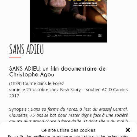
SANS ADIEU
SANS ADIEU, un film documentaire de
Christophe Agou
(1h39) tourné dans le Forez
sortie le 25 octobre chez New Story – soutien ACID Cannes
2017
Synopsis :
Dans sa ferme du Forez, à l’est du Massif Central,
Claudette, 75 ans se bat pour rester digne face à une société
qui n’a plus grand-chose à faire d’elle, et dont elle a du mal à
accepter et à suivre l’évolution.
Ce site utilise des cookies
Le monde moderne avale chaque jour un peu plus ses terres,
Pour offrir les meilleures expériences, nous utilisons des technologies