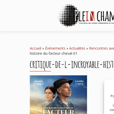
Accueil
»
Évènements
»
Actualités
»
Rencontres av
histoire-du-facteur-cheval-01
critique-de-l-incroyable-his
Po
com