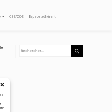
o
CSE/COS
Espace adhérent
Rechercher :
le-
les
e
tir