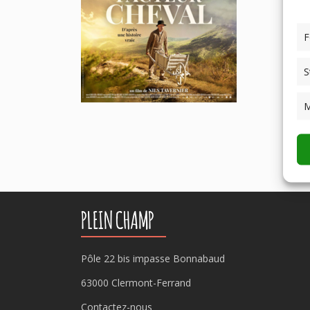
F
S
M
PLEIN CHAMP
Pôle 22 bis impasse Bonnabaud
63000 Clermont-Ferrand
Contactez-nous