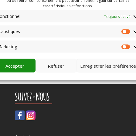
ou de retirer son consentement peut avoir un effet négatif sur certaines
caractéristiques et fonctions.
onctionnel
Toujours activé
tatistiques
St
arketing
Ma
Accepter
Refuser
Enregistrer les préférenc
SUIVEZ-NOUS