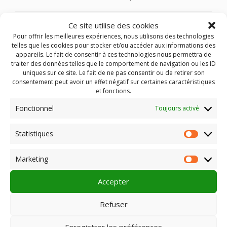
Ce site utilise des cookies
L’incroyable histoire du facteur Cheval est un film co-produit
Pour offrir les meilleures expériences, nous utilisons des technologies
par Auvergne Rhône Alpes Cinéma et entièrement tourné
telles que les cookies pour stocker et/ou accéder aux informations des
dans la Drôme à Mirmande (village de Ferdinand Cheval) et
appareils. Le fait de consentir à ces technologies nous permettra de
Hauterives (au Palais idéal)
traiter des données telles que le comportement de navigation ou les ID
uniques sur ce site. Le fait de ne pas consentir ou de retirer son
PLUS D’INFORMATIONS SUR LE
consentement peut avoir un effet négatif sur certaines caractéristiques
FILM :
et fonctions.
Fonctionnel
Toujours activé
Comédie dramatique de Nils Tavernier (1h 45min)
SYNOPSIS : Fin XIXème, Joseph Ferdinand Cheval, est un
Statistiques
Statist
simple facteur qui parcourt chaque jour la Drôme, de village
en village. Solitaire, il est bouleversé quand il rencontre la
Marketing
Market
femme de sa vie, Philomène. De leur union naît Alice. Pour
cette enfant qu’il aime plus que tout, Cheval se jette alors
Accepter
dans un pari fou : lui construire de ses propres mains, un
incroyable palais. Jamais épargné par les épreuves de la vie,
Refuser
cet homme ordinaire n’abandonnera pas et consacrera 33
ans à bâtir une œuvre extraordinaire : « Le Palais idéal ».