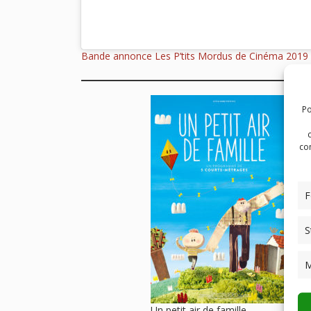
Bande annonce Les P’tits Mordus de Cinéma 2019
Po
com
F
S
M
Un petit air de famille