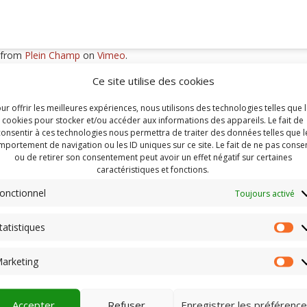
from
Plein Champ
on
Vimeo
.
Ce site utilise des cookies
ur offrir les meilleures expériences, nous utilisons des technologies telles que 
cookies pour stocker et/ou accéder aux informations des appareils. Le fait de
consentir à ces technologies nous permettra de traiter des données telles que l
portement de navigation ou les ID uniques sur ce site. Le fait de ne pas consen
ou de retirer son consentement peut avoir un effet négatif sur certaines
caractéristiques et fonctions.
onctionnel
Toujours activé
tatistiques
St
arketing
Ma
Accepter
Refuser
Enregistrer les préférenc
Jacob et les chiens qui parlent