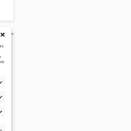
les
e
tir
atistiques
rketing
es