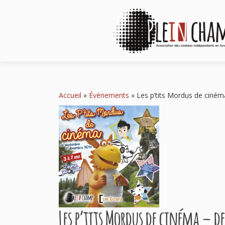
Accueil
»
Évènements
»
Les p’tits Mordus de ciné
Les p’tits Mordus de cinéma – de