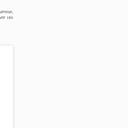
 humour,
rir ces