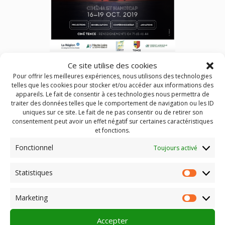
Festival Fauteuil Rouge à Tence
Ce site utilise des cookies
Pour offrir les meilleures expériences, nous utilisons des technologies
telles que les cookies pour stocker et/ou accéder aux informations des
appareils. Le fait de consentir à ces technologies nous permettra de
cinéma et handicap
traiter des données telles que le comportement de navigation ou les ID
uniques sur ce site. Le fait de ne pas consentir ou de retirer son
Ciné-Tence organise du 16 au 19 octobre 2019 un festival
consentement peut avoir un effet négatif sur certaines caractéristiques
sur la question du handicap.
et fonctions.
Projections de films, sensibilisations notamment des
Fonctionnel
scolaires, conférences, animations, 4 jours très riches et
Toujours activé
aussi conviviaux pour changer notre regard et réfléchir à
l’intégration des porteurs de handicaps.
Statistiques
Statist
Découvrez Le programme
ICI
Marketing
Market
Accepter