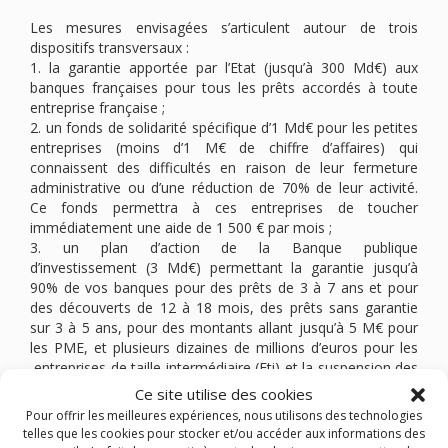
Les mesures envisagées s’articulent autour de trois
dispositifs transversaux :
1. la garantie apportée par l’Etat (jusqu’à 300 Md€) aux
banques françaises pour tous les prêts accordés à toute
entreprise française ;
2. un fonds de solidarité spécifique d’1 Md€ pour les petites
entreprises (moins d’1 M€ de chiffre d’affaires) qui
connaissent des difficultés en raison de leur fermeture
administrative ou d’une réduction de 70% de leur activité.
Ce fonds permettra à ces entreprises de toucher
immédiatement une aide de 1 500 € par mois ;
3. un plan d’action de la Banque publique
d’investissement (3 Md€) permettant la garantie jusqu’à
90% de vos banques pour des prêts de 3 à 7 ans et pour
des découverts de 12 à 18 mois, des prêts sans garantie
sur 3 à 5 ans, pour des montants allant jusqu’à 5 M€ pour
les PME, et plusieurs dizaines de millions d’euros pour les
entreprises de taille intermédiaire (Eti) et la suspension des
échéances de prêts accordés par BpiFrance prévues au 16
Ce site utilise des cookies
mars. Les entreprises peuvent déposer leur numéro à
Pour offrir les meilleures expériences, nous utilisons des technologies
l’adresse indiquée dans le lien suivant pour être
telles que les cookies pour stocker et/ou accéder aux informations des
rappelées :
https://www.bpifrance.fr/A-la-