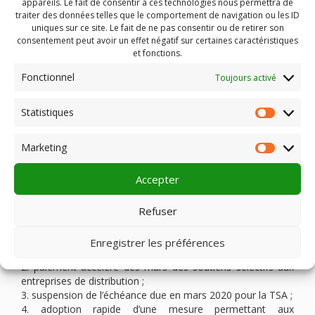
appareils. Le fait de consentir à ces technologies nous permettra de
une/Actualites/Coronavirus-Bpifrance-active-des-mesures-
traiter des données telles que le comportement de navigation ou les ID
exceptionnelles-de-soutien-aux-entreprises-49113
uniques sur ce site. Le fait de ne pas consentir ou de retirer son
consentement peut avoir un effet négatif sur certaines caractéristiques
et fonctions.
De son côté, l
’
Ifcic apportera dans le secteur sa garantie
aux banques, jusqu’à 70% (pour tous les types de crédits
Fonctionnel
Toujours activé
accordés dans le contexte), prolongera systématiquement
les garanties des crédits auprès des banques à leur
Statistiques
demande et afin de favoriser leur réaménagement et
Statist
acceptera, sur demande motivée, la mise en place de
franchise de remboursement en capital sur ses propres
Marketing
Market
prêts.
Accepter
En complément de ces mesures transversales, le ministre
de la Culture, Franck Riester a confirmé son souhait que le
Refuser
Centre national du cinéma et de l’image animée (CNC)
mette en place cinq mesures complémentaires d’urgence :
1. paiement accéléré dès mars des subventions art et essai
Enregistrer les préférences
pour les 1 200 établissements classés ;
2. paiement accéléré dès mars des soutiens sélectifs aux
entreprises de distribution ;
3. suspension de l’échéance due en mars 2020 pour la TSA ;
4. adoption rapide d’une mesure permettant aux