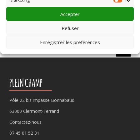
we transfer :
https://we.tl/t-
Market
8bg09ZIdLT
Accepter
Refuser
Enregistrer les préférences
Rechercher :
PLEIN CHAMP
Pôle 22 bis impasse Bonnabaud
63000 Clermont-Ferrand
Contactez-nous
07 45 01 52 31