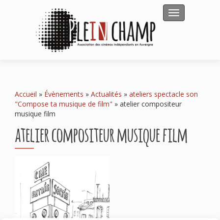
Afficher/masqu
Accueil
»
Évènements
»
Actualités
»
ateliers spectacle son
"Compose ta musique de film"
»
atelier compositeur
musique film
atelier compositeur musique film