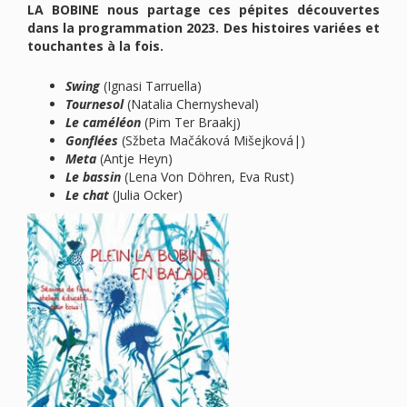
LA BOBINE nous partage ces pépites découvertes
dans la programmation 2023. Des histoires variées et
touchantes à la fois.
Swing
(Ignasi Tarruella)
Tournesol
(Natalia Chernysheval)
Le caméléon
(Pim Ter Braakj)
Gonflées
(Sžbeta Mačáková Mišejková|)
Meta
(Antje Heyn)
Le bassin
(Lena Von Döhren, Eva Rust)
Le chat
(Julia Ocker)