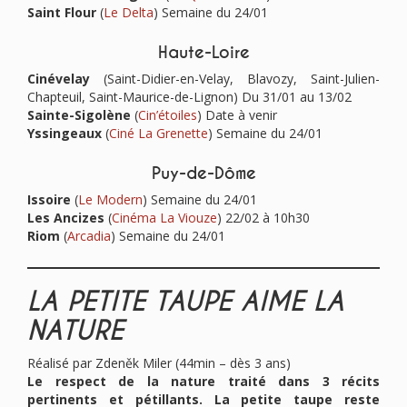
Saint Flour
(
Le Delta
) Semaine du 24/01
Haute-Loire
Cinévelay
(Saint-Didier-en-Velay, Blavozy, Saint-Julien-
Chapteuil, Saint-Maurice-de-Lignon) Du 31/01 au 13/02
Sainte-Sigolène
(
Cin’étoiles
) Date à venir
Yssingeaux
(
Ciné La Grenette
) Semaine du 24/01
Puy-de-Dôme
Issoire
(
Le Modern
) Semaine du 24/01
Les Ancizes
(
Cinéma La Viouze
) 22/02 à 10h30
Riom
(
Arcadia
) Semaine du 24/01
LA PETITE TAUPE AIME LA
NATURE
Réalisé par Zdeněk Miler (44min – dès 3 ans)
Le respect de la nature traité dans 3 récits
pertinents et pétillants. La petite taupe reste