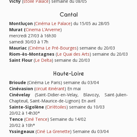
Vichy
(
Etoile Palace
) semaine du 08/05
Cantal
Montluçon
(
Cinéma Le Palace
) du 15/05 au 28/05
Murat (
Cinema L’Arverne
)
mercredi 27/03 à 16h30
samedi 30/03 à 17h
Mauriac
(
Cinéma Le Pré-Bourges
) semaine du 20/03
Riom-ès-Montagnes
(
Le Quai des Arts
) semaine du 20/03
Saint Flour
(
Le Delta
) semaine du 20/03
Haute-Loire
Brioude
(Cinéma Le Paris) semaine du 03/04
Cinévasion
(
circuit itinérant
) En mai
Cinévelay
(Saint-Didier-en-Velay, Blavozy, Saint-Julien-
Chapteuil, Saint-Maurice-de-Lignon) En avril
Sainte-Sigolène
(
Cin’étoiles
) semaine du 10/03
20/02 à 14h30*
Tence
(
Ciné Tence
)
Semaine du 14/02
20/02 à 10h*
Yssingeaux
(
Ciné La Grenette
) Semaine du 03/04