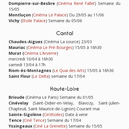
Dompierre-sur-Besbre
(
Cinéma René Fallet
) Semaine du
15/05
Montluçon
(
Cinéma Le Palace
) Du 29/05 au 11/06
Vichy
(
Etoile Palace
) Semaine du 05/06
Cantal
Chaudes-Aigues
(Cinéma La source) 23/03
Mauriac
(
Cinéma Le Pré-Bourges
) 15/05 à 16h30
Murat (
Cinema L’Arverne
)
mercredi 10/04 à 16h30
samedi 13/04 à 17h
Riom-ès-Montagnes
(
Le Quai des Arts
) 15/05 à 16h30
Saint Flour
(
Le Delta
) semaine du 17/04
Haute-Loire
Brioude
(Cinéma Le Paris) Semaine du 01/05
Cinévelay
(Saint-Didier-en-Velay, Blavozy, Saint-Julien-
Chapteuil, Saint-Maurice-de-Lignon) Courant mai
Sainte-Sigolène
(
Cin’étoiles
) Date à venir
Tence
(
Ciné Tence
)
Semaine du 17/04
Yssingeaux
(
Ciné La Grenette
) Semaine du 15/05