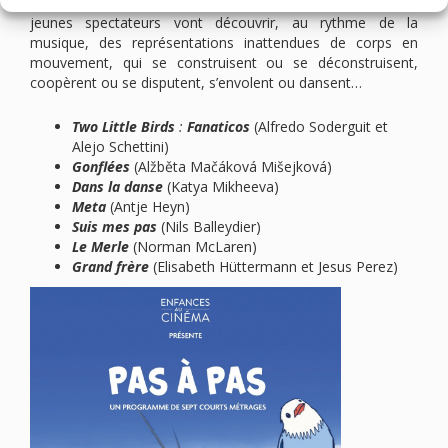
programme. Grâce à la magie du cinéma d’animation, les
jeunes spectateurs vont découvrir, au rythme de la
musique, des représentations inattendues de corps en
mouvement, qui se construisent ou se déconstruisent,
coopèrent ou se disputent, s’envolent ou dansent…
Two Little Birds
:
Fanaticos
(Alfredo Soderguit et
Alejo Schettini)
Gonflées
(Alžběta Mačáková Mišejková)
Dans la danse
(Katya Mikheeva)
Meta
(Antje Heyn)
Suis mes pas
(Nils Balleydier)
Le Merle
(Norman McLaren)
Grand frère
(Elisabeth Hüttermann et Jesus Perez)