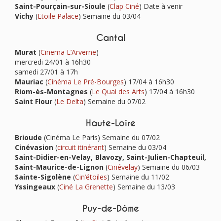
Saint-Pourçain-sur-Sioule
(
Clap Ciné
) Date à venir
Vichy
(
Etoile Palace
)
Semaine du 03/04
Cantal
Murat
(
Cinema L’Arverne
)
mercredi 24/01 à 16h30
samedi 27/01 à 17h
Mauriac
(
Cinéma Le Pré-Bourges
) 17/04 à 16h30
Riom-ès-Montagnes
(
Le Quai des Arts
) 17/04 à 16h30
Saint Flour
(
Le Delta
) Semaine du 07/02
Haute-Loire
Brioude
(Cinéma Le Paris)
Semaine du 07/02
Cinévasion
(
circuit itinérant
) Semaine du 03/04
Saint-Didier-en-Velay, Blavozy, Saint-Julien-Chapteuil,
Saint-Maurice-de-Lignon
(
Cinévelay
) Semaine du 06/03
Sainte-Sigolène
(
Cin’étoiles
) Semaine du 11/02
Yssingeaux
(
Ciné La Grenette
) Semaine du 13/03
Puy-de-Dôme