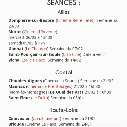
SÉANCES :
Allier
Dompierre-sur-Besbre
(
Cinéma René Fallet
) Semaine du
20/03
Murat (
Cinema L’Arverne
)
mercredi 06/03 à 13h30
samedi 09/03 à 17h
Gannat
(
Le Chardon
)
Semaine du 07/02
Saint-Pourçain-sur-Sioule
(
Clap Ciné
) Date à venir
Vichy
(
Etoile Palace
) Semaine du 14/02
Cantal
Chaudes-Aigues
(Cinéma La Source) Semaine du 24/02
Mauriac
(
Cinéma Le Pré-Bourges
)
21/02 à 16h30
(Riom-ès-Montagnes)
Le Quai des Arts
21/02 à 16h30
Saint Flour
(
Le Delta
) Semaine du 03/04
Haute-Loire
Cinévasion
(
circuit itinérant
) Semaine du 21/02
Brioude
(Cinéma Le Paris) Semaine du 24/01