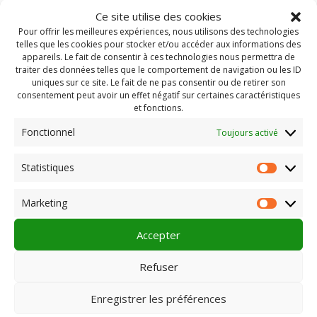
Montluçon
(
Cinéma Le Palace
) Du 20/03 au 02/04
Ce site utilise des cookies
Tence
(
Ciné Tence
)
Semaine du 21/02
Pour offrir les meilleures expériences, nous utilisons des technologies
Saint-Didier-en-Velay, Blavozy, Saint-Julien-Chapteuil,
telles que les cookies pour stocker et/ou accéder aux informations des
Saint-Maurice-de-Lignon
(
Cinévelay
) Semaine du 10/01
appareils. Le fait de consentir à ces technologies nous permettra de
Yssingeaux
(
Ciné La Grenette
)
Semaine du 14/02
traiter des données telles que le comportement de navigation ou les ID
uniques sur ce site. Le fait de ne pas consentir ou de retirer son
Puy-de-Dôme
consentement peut avoir un effet négatif sur certaines caractéristiques
et fonctions.
Clermont-Ferrand
(
Le Rio
) 10/01 à 15h30, 14/01 à 16h15
Issoire
(
Le Modern
) Semaine du 14/02
Fonctionnel
Toujours activé
Les Ancizes
(
Cinéma La Viouze
)
Date à venir
Riom
(
Arcadia
) Semaine du 14/02
Statistiques
Statist
PAS À PAS
Marketing
Market
(
36 min – dès 3 ans
)
Accepter
Un programme étonnant et varié de 7 films autour
de la thématique du sport, du mouvement et de la
Refuser
métamorphose
C’est le jeu et le plaisir de bouger, de se transformer, en
Enregistrer les préférences
interaction les uns avec les autres qui sont célébrés dans ce