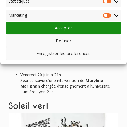
Statistiques
Statist
Jeudi 19 juin à 20h30
Séance suivie d’une intervention de
Maryline
Marketing
Market
Marignan
chargée d’enseignement à l’Université
Lumière Lyon 2. *
Accepter
Ciné-Besse
et Saint Anastaise
Refuser
samedi 28 juin à 19h
Enregistrer les préférences
HAUTE-LOIRE
Ciné Tence, Tence
Vendredi 20 juin à 21h
Séance suivie d’une intervention de
Maryline
Marignan
chargée d’enseignement à l’Université
Lumière Lyon 2. *
Soleil vert