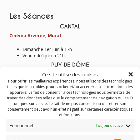
Les Séances
CANTAL
Cinéma Arverne, Murat
Dimanche 1er juin à 17h
Vendredi 6 juin à 21h
PUY DE DÔME
Cinéma Arcadia, Riom
Ce site utilise des cookies
Pour offrir les meilleures expériences, nous utilisons des technologies
telles que les cookies pour stocker et/ou accéder aux informations des
Mercredi 18 juin à 20h15
appareils. Le fait de consentir à ces technologies nous permettra de
Séance suivie d’une intervention de
Maryline
traiter des données telles que le comportement de navigation ou les ID
Marignan
chargée d’enseignement à l’Université
uniques sur ce site. Le fait de ne pas consentir ou de retirer son
Lumière Lyon 2 et membre du laboratoire
consentement peut avoir un effet négatif sur certaines caractéristiques
pluridisciplinaire Passages Arts et Littératures (XX-
et fonctions.
XXI). Ses travaux portent sur l’histoire économique,
sociale et culturelle du cinéma et de l’audiovisuel
Fonctionnel
Toujours activé
Cinéma Le Modern, Issoire