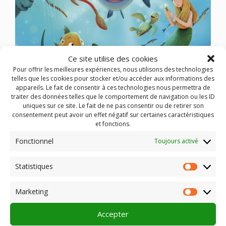
Ce site utilise des cookies
Pour offrir les meilleures expériences, nous utilisons des technologies
telles que les cookies pour stocker et/ou accéder aux informations des
appareils. Le fait de consentir à ces technologies nous permettra de
traiter des données telles que le comportement de navigation ou les ID
uniques sur ce site. Le fait de ne pas consentir ou de retirer son
Une odyssée sous-marine touchante et frétillante
consentement peut avoir un effet négatif sur certaines caractéristiques
sur le pouvoir de l’imagination et de l’amitié – par
et fonctions.
les créateurs du Gruffalo et Superasticot (Magic
Fonctionnel
Toujours activé
Light Pictures)
4 courts-métrages :
Statistiques
Statist
Ummi et Zaki
de Daniela Opp
Marketing
Market
Petit Poisson
de Sergei Ryabov
le Poisson Ballon
de Julia Ocker
Accepter
TIMIOCHE
D’Alex Bain et Andy Martin