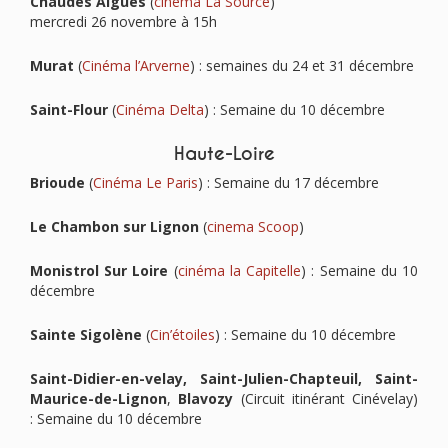
Chaudes Aigues
(
cinéma La Source
)
mercredi 26 novembre à 15h
Murat
(
Cinéma l’Arverne
) : semaines du 24 et 31 décembre
Saint-Flour
(
Cinéma Delta
) : Semaine du 10 décembre
Haute-Loire
Brioude
(
Cinéma Le Paris
) : Semaine du 17 décembre
Le Chambon sur Lignon
(
cinema Scoop
)
Monistrol Sur Loire
(
cinéma la Capitelle
) : Semaine du 10
décembre
Sainte Sigolène
(
Cin’étoiles
) : Semaine du 10 décembre
Saint-Didier-en-velay, Saint-Julien-Chapteuil, Saint-
Maurice-de-Lignon
,
Blavozy
(Circuit itinérant Cinévelay)
: Semaine du 10 décembre