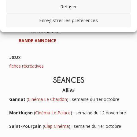
Timioche, Un petit poisson toujours en
Refuser
retard, adore inventer des excuses,
souvent plus grosses que lui ! Jusqu’au jour
où une mésaventure lui arrive vraiment…
Enregistrer les préférences
d’après l’album illustré de Julia Donaldson et
Axel Scheffler.
BANDE ANNONCE
Jeux
fiches récréatives
SÉANCES
Allier
Gannat
(
Cinéma Le Chardon
) : semaine du 1er octobre
Montluçon
(
Cinéma Le Palace
) : semaine du 12 novembre
Saint-Pourçain
(
Clap Cinéma
) : semaine du 1er octobre