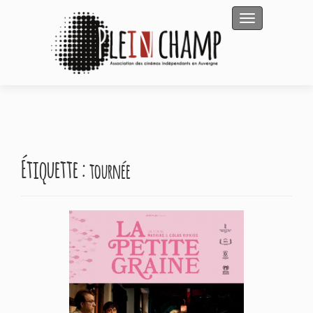
Afficher/masqu
Étiquette :
tournée