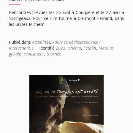
Rencontres prévues les 26 avril à Courpière et le 27 avril à
Yssingeaux. Pour ce film tourné à Clermont-Ferrand, dans
les usines Michelin.
Publié dans
Actualités
,
Tournée Réalisateur.rice /
Intervenant.e
Identifié
2023
,
cinéma
,
l'établi
,
Mathias
gokalp
,
réalisateur
,
tournée