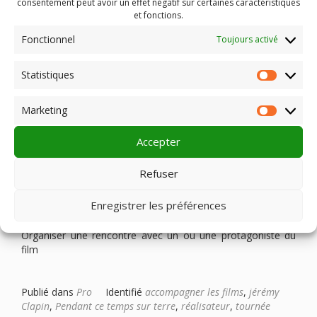
consentement peut avoir un effet négatif sur certaines caractéristiques
et fonctions.
Fonctionnel
Toujours activé
Statistiques
Statist
Marketing
Market
Accepter
Refuser
PENDANT CE TEMPS SUR TERRE
Enregistrer les préférences
INFOS ADHÉRENT
Organiser une rencontre avec un ou une protagoniste du
film
Publié dans
Pro
Identifié
accompagner les films
,
jérémy
Clapin
,
Pendant ce temps sur terre
,
réalisateur
,
tournée