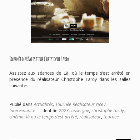
Tournée du réalisateur Christophe Tardy
Assistez aux séances de Là, où le temps s’est arrêté en
présence du réalisateur Christophe Tardy dans les salles
suivantes :
Publié dans
Actualités
,
Tournée Réalisateur.rice /
Intervenant.e
Identifié
2023
,
auvergne
,
christophe tardy
,
cinéma
,
là où le temps s'est arrêté
,
réalisateur
,
tournée