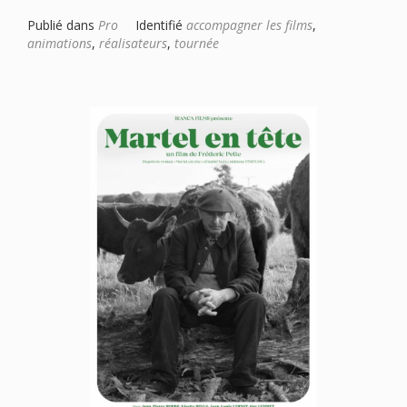
Publié dans
Pro
Identifié
accompagner les films
,
animations
,
réalisateurs
,
tournée